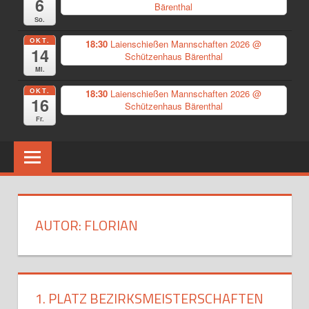
6
Bärenthal
So.
OKT.
18:30
Laienschießen Mannschaften 2026
@
14
Schützenhaus Bärenthal
Mi.
OKT.
18:30
Laienschießen Mannschaften 2026
@
16
Schützenhaus Bärenthal
Fr.
AUTOR:
FLORIAN
1. PLATZ BEZIRKSMEISTERSCHAFTEN