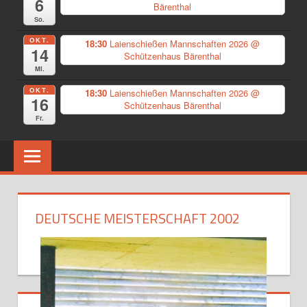
6
Bärenthal
So.
OKT.
18:30
Laienschießen Mannschaften 2026
@
14
Schützenhaus Bärenthal
Mi.
OKT.
18:30
Laienschießen Mannschaften 2026
@
16
Schützenhaus Bärenthal
Fr.
DEUTSCHE MEISTERSCHAFT 2002