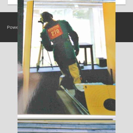
Powered by
WordPress
and
Tortuga
.