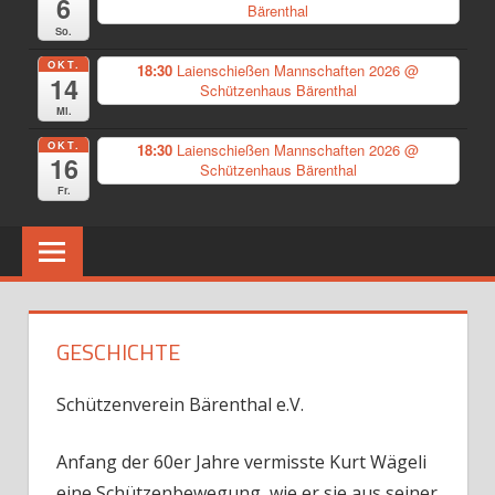
6
Bärenthal
So.
OKT.
18:30
Laienschießen Mannschaften 2026
@
14
Schützenhaus Bärenthal
Mi.
OKT.
18:30
Laienschießen Mannschaften 2026
@
16
Schützenhaus Bärenthal
Fr.
GESCHICHTE
Schützenverein Bärenthal e.V.
Anfang der 60er Jahre vermisste Kurt Wägeli
eine Schützenbewegung, wie er sie aus seiner